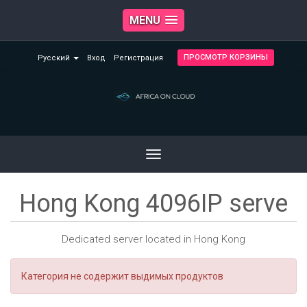
MENU
ПРОСМОТР КОРЗИНЫ
Русский
Вход
Регистрация
Toggle
navigation
Hong Kong 4096IP serve
Dedicated server located in Hong Kong
Категория не содержит выдимых продуктов