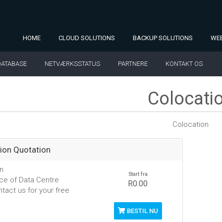
HOME
CLOUD SOLUTIONS
BACKUP SOLUTIONS
WEB
DATABASE
NETVÆRKSSTATUS
PARTNERE
KONTAKT OS
Colocati
Colocation
ion Quotation
n
Start fra
ce of Data Centre
R0.00
tact us for your free
BESTIL NU