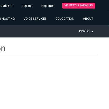
VIS BESTILLINGSKURV
Dansk
Log ind
Registrer
 HOSTING
VOICE SERVICES
COLOCATION
ABOUT
KONTO
on