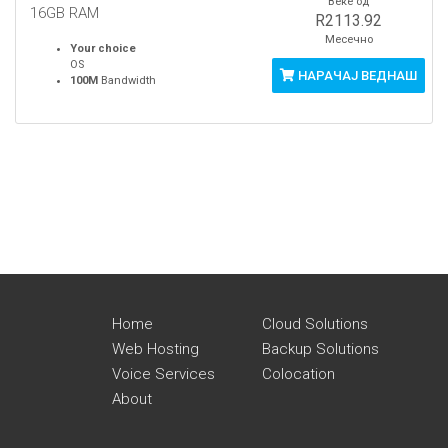
Веќе од
16GB RAM
R2113.92
Месечно
Your choice
OS
НАРАЧАЈ ВЕДНАШ
100M
Bandwidth
Home
Cloud Solutions
Web Hosting
Backup Solutions
Voice Services
Colocation
About