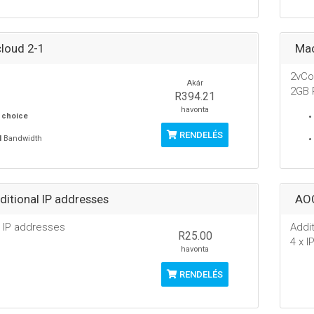
loud 2-1
Mac
2vCo
Akár
2GB
R394.21
havonta
 choice
RENDELÉS
M
Bandwidth
itional IP addresses
AOC
l IP addresses
Addi
R25.00
4 x I
havonta
RENDELÉS