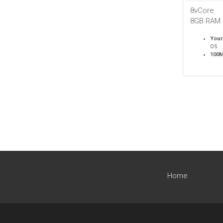
8vCore
8GB RAM
Your
OS
100
Home