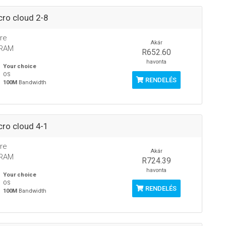
ro cloud 2-8
re
Akár
 RAM
R652.60
havonta
Your choice
OS
RENDELÉS
100M
Bandwidth
ro cloud 4-1
re
Akár
 RAM
R724.39
havonta
Your choice
OS
RENDELÉS
100M
Bandwidth