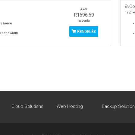
8vCo
Akár
16G
R1696.59
havonta
 choice
RENDELÉS
M
Bandwidth
Cloud Solutions
Web Hosting
Backup Solution