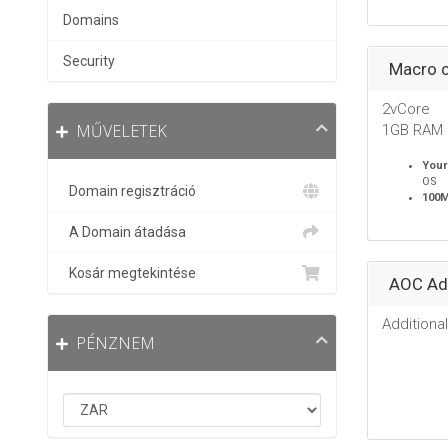
Domains
Security
Macro c
2vCore
MŰVELETEK
1GB RAM
Your
OS
Domain regisztráció
100
A Domain átadása
Kosár megtekintése
AOC Add
Additiona
PÉNZNEM