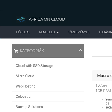
FŐOLDAL
RENDELÉS
KÖZLEMÉNYEK
TUDÁSB
KATEGÓRIÁK
Cloud with SSD Storage
Macro c
Micro Cloud
1vCore
Web Hosting
1GB RAM
Colocation
Your
OS
Backup Solutions
100