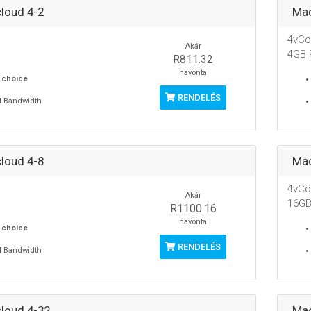
loud 4-2
Mac
4vCo
Akár
4GB
R811.32
havonta
 choice
RENDELÉS
M
Bandwidth
loud 4-8
Mac
4vCo
Akár
16G
R1100.16
havonta
 choice
RENDELÉS
M
Bandwidth
loud 4-32
Mac