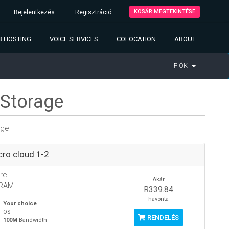
KOSÁR MEGTEKINTÉSE
Bejelentkezés
Regisztráció
 HOSTING
VOICE SERVICES
COLOCATION
ABOUT
FIÓK
 Storage
age
ro cloud 1-2
re
Akár
 RAM
R339.84
havonta
Your choice
OS
RENDELÉS
100M
Bandwidth