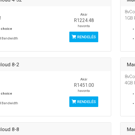
8vCo
Akár
M
1GB
R1224.48
havonta
 choice
RENDELÉS
M
Bandwidth
loud 8-2
Mac
8vCo
Akár
4GB
R1451.00
havonta
 choice
RENDELÉS
M
Bandwidth
loud 8-8
Mac