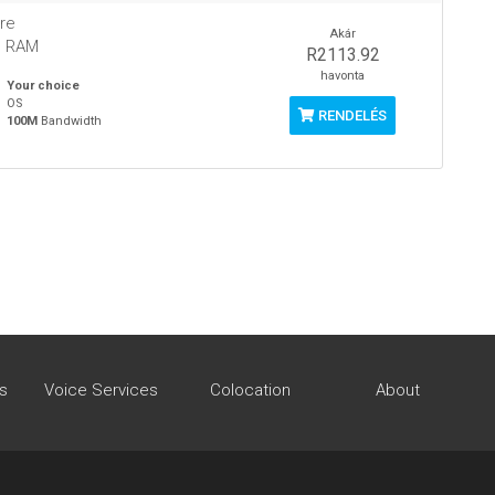
re
Akár
B RAM
R2113.92
havonta
Your choice
OS
RENDELÉS
100M
Bandwidth
s
Voice Services
Colocation
About