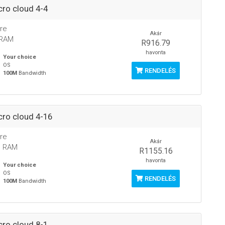
ro cloud 4-4
re
Akár
 RAM
R916.79
havonta
Your choice
OS
RENDELÉS
100M
Bandwidth
ro cloud 4-16
re
Akár
B RAM
R1155.16
havonta
Your choice
OS
RENDELÉS
100M
Bandwidth
ro cloud 8-1