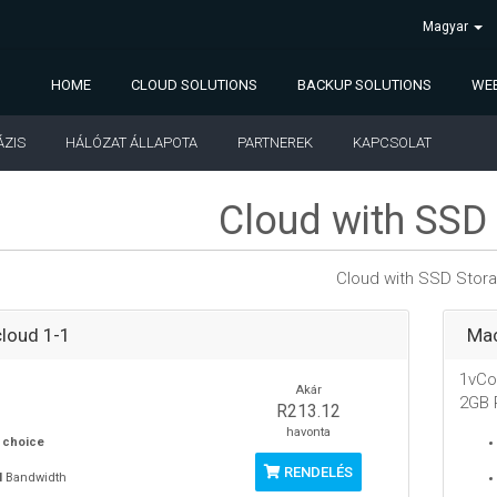
Magyar
HOME
CLOUD SOLUTIONS
BACKUP SOLUTIONS
WEB
ÁZIS
HÁLÓZAT ÁLLAPOTA
PARTNEREK
KAPCSOLAT
Cloud with SSD
Cloud with SSD Stor
loud 1-1
Mac
1vCo
Akár
2GB
R213.12
havonta
 choice
RENDELÉS
M
Bandwidth