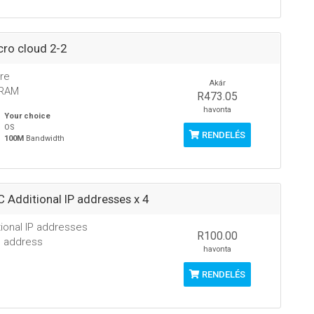
ro cloud 2-2
re
Akár
 RAM
R473.05
havonta
Your choice
OS
RENDELÉS
100M
Bandwidth
 Additional IP addresses x 4
tional IP addresses
R100.00
P address
havonta
RENDELÉS