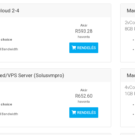
loud 2-4
Mac
2vCo
Akár
8GB
R593.28
havonta
 choice
RENDELÉS
M
Bandwidth
ed/VPS Server (Solusvmpro)
Mac
4vCo
Akár
1GB
R652.60
havonta
 choice
RENDELÉS
M
Bandwidth