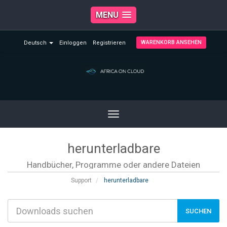
MENU
WARENKORB ANSEHEN
Deutsch
Einloggen
Registrieren
Toggle
navigation
herunterladbare
Handbücher, Programme oder andere Dateien
Support
herunterladbare