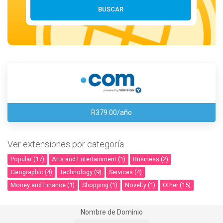
BUSCAR
R379.00/año
Ver extensiones por categoría
Popular (17)
Arts and Entertainment (1)
Business (2)
Geographic (4)
Technology (9)
Services (4)
Money and Finance (1)
Shopping (1)
Novelty (1)
Other (15)
Nombre de Dominio