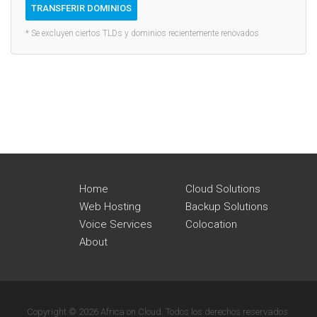
TRANSFERIR DOMINIOS
* Se excluyen ciertos TLDs y dominios recientemente renovados
Home
Cloud Solutions
Web Hosting
Backup Solutions
Voice Services
Colocation
About
Copyright © 2026 Africa on Cloud. Todos los derechos reservados.