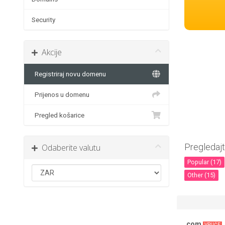
Security
Akcije
Registriraj novu domenu
Prijenos u domenu
Pregled košarice
Pregledajt
Odaberite valutu
Popular (17)
Other (15)
.com
VRUĆE