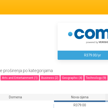
R379.00/yr
e proširenja po kategorijama
Arts and Entertainment (1)
Business (2)
Geographic (4)
Technology (9)
Domena
Nova cijena
R379.00