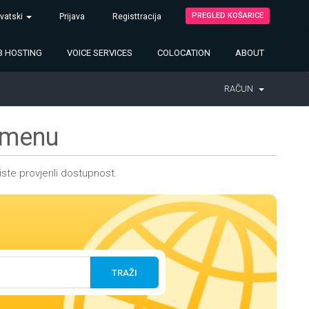
PREGLED KOŠARICE
vatski
Prijava
Registtracija
 HOSTING
VOICE SERVICES
COLOCATION
ABOUT
RAČUN
domenu
ste provjerili dostupnost.
TRAŽI