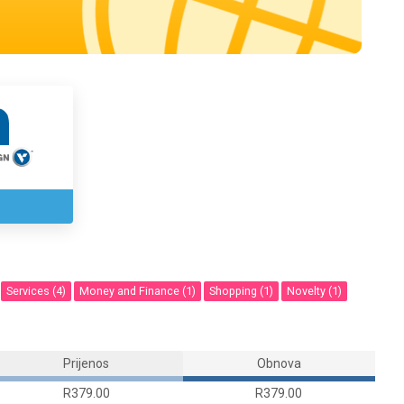
Services (4)
Money and Finance (1)
Shopping (1)
Novelty (1)
Prijenos
Obnova
R379.00
R379.00