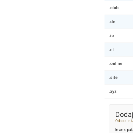
.club
.de
.io
.nl
.online
.site
.xyz
Dodaj
Odaberite i
Imamo pake