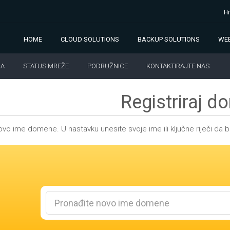
Hr
HOME
CLOUD SOLUTIONS
BACKUP SOLUTIONS
WEB
JA
STATUS MREŽE
PODRUŽNICE
KONTAKTIRAJTE NAS
Registriraj 
vo ime domene. U nastavku unesite svoje ime ili ključne riječi da bi