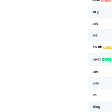
.org
.net
.biz
.co.uk
PRODA
.mobi
NOVO
.me
.info
.us
.blog