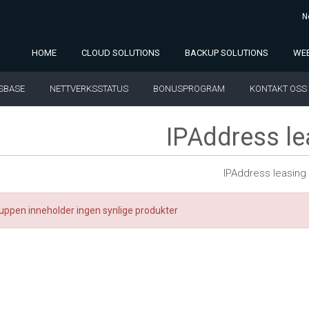
N
HOME
CLOUD SOLUTIONS
BACKUP SOLUTIONS
WEB
SBASE
NETTVERKSSTATUS
BONUSPROGRAM
KONTAKT OSS
IPAddress le
IPAddress leasing
uppen inneholder ingen synlige produkter