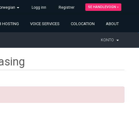
SE HANDLEVOGN »
orwegian
Logg inn
Registrer
 HOSTING
VOICE SERVICES
COLOCATION
ABOUT
KONTO
asing