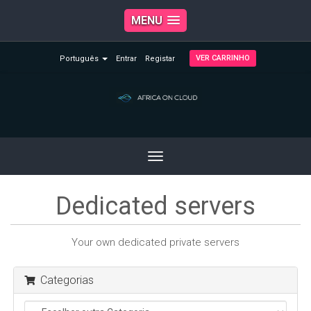
MENU
VER CARRINHO
Português
Entrar
Registar
Toggle
navigation
Dedicated servers
Your own dedicated private servers
Categorias