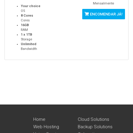
Mensalmente
Your choice
OS
ENCOMENDAR JÁ!
8 Cores
Cores
16GB
RAM
1 x 1TB
Storage
Unlimited
Bandwidth
Home
Cloud Solutions
Web Hosting
Backup Solutions