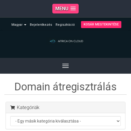
MENU
KOSÁR MEGTEKINTÉSE
Magyar
Bejelentkezés
Regisztráció
Toggle
navigation
Domain átregisztrálás
Kategóriák