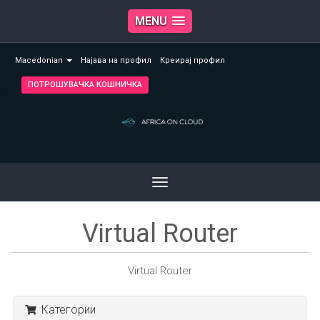
MENU
Macedonian
Најава на профил
Креирај профил
ПОТРОШУВАЧКА КОШНИЧКА
Toggle
navigation
Virtual Router
Virtual Router
Категории