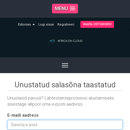
MENU
VAATA OSTUKORVI
Estonian
Logi sisse
Registreeri
Toggle
navigation
Unustatud salasõna taastatud
Unustasid parooli? Lähtestamisprotsessi alustamiseks
sisestage allpool oma e-posti aadress.
E-maili aadress