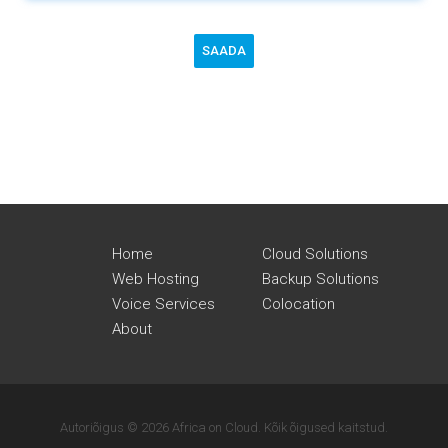
SAADA
Home
Cloud Solutions
Web Hosting
Backup Solutions
Voice Services
Colocation
About
Autoriõigus © 2026 Africa on Cloud. Kõik õigused kaitstud.